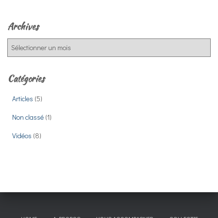
Archives
A
r
c
h
Catégories
i
v
Articles
(5)
e
Non classé
(1)
s
Vidéos
(8)