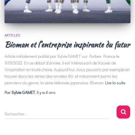
ARTICLES
Bioman et l’entreprise inspirante du futur
Article initialement publié par Sylvie GAMET sur Forbes France le
9/01/2022 En ce début d’année, il est intéressant de trouver de
l’inspiration en toute chose. Aujourd’hui, nous pouvons par exemple en
trouver dans les séries des années 80, et notamment parmi les
pionniers du genre, la série télévisée japonaise Bioman
Lire la suite
Par
Sylvie GAMET
, il y a
4 ans
R
Rechercher…
e
c
h