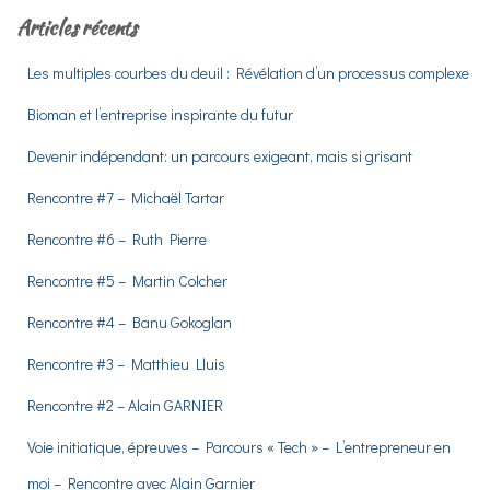
e
Articles récents
r
c
Les multiples courbes du deuil : Révélation d’un processus complexe
h
e
Bioman et l’entreprise inspirante du futur
r
Devenir indépendant: un parcours exigeant, mais si grisant
:
Rencontre #7 – Michaël Tartar
Rencontre #6 – Ruth Pierre
Rencontre #5 – Martin Colcher
Rencontre #4 – Banu Gokoglan
Rencontre #3 – Matthieu Lluis
Rencontre #2 – Alain GARNIER
Voie initiatique, épreuves – Parcours « Tech » – L’entrepreneur en
moi – Rencontre avec Alain Garnier