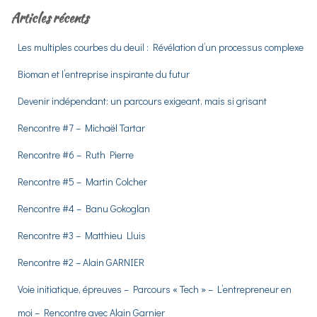
e
Articles récents
r
c
Les multiples courbes du deuil : Révélation d’un processus complexe
h
e
Bioman et l’entreprise inspirante du futur
r
Devenir indépendant: un parcours exigeant, mais si grisant
:
Rencontre #7 – Michaël Tartar
Rencontre #6 – Ruth Pierre
Rencontre #5 – Martin Colcher
Rencontre #4 – Banu Gokoglan
Rencontre #3 – Matthieu Lluis
Rencontre #2 – Alain GARNIER
Voie initiatique, épreuves – Parcours « Tech » – L’entrepreneur en
moi – Rencontre avec Alain Garnier