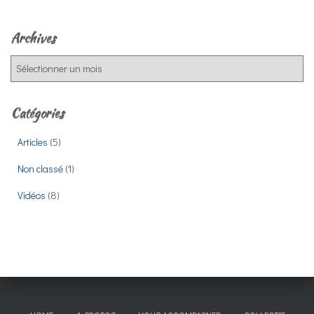
Archives
A
r
c
h
Catégories
i
v
Articles
(5)
e
Non classé
(1)
s
Vidéos
(8)